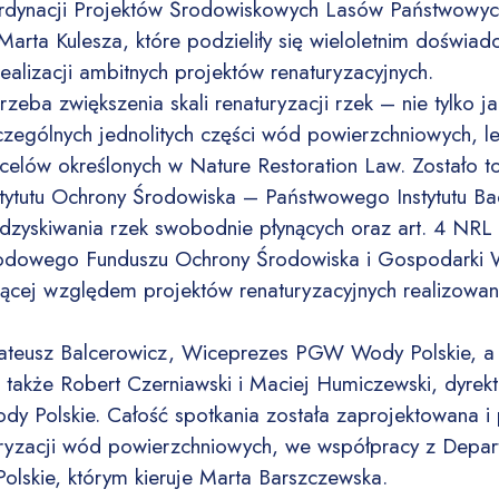
ordynacji Projektów Środowiskowych Lasów Państwowych
Marta Kulesza, które podzieliły się wieloletnim doświad
ealizacji ambitnych projektów renaturyzacyjnych.
rzeba zwiększenia skali renaturyzacji rzek – nie tylko j
ególnych jednolitych części wód powierzchniowych, le
celów określonych w Nature Restoration Law. Zostało 
tytutu Ochrony Środowiska – Państwowego Instytutu Ba
dzyskiwania rzek swobodnie płynących oraz art. 4 NR
arodowego Funduszu Ochrony Środowiska i Gospodarki 
sującej względem projektów renaturyzacyjnych realizow
ateusz Balcerowicz, Wiceprezes PGW Wody Polskie, a 
ę także Robert Czerniawski i Maciej Humiczewski, dyre
dy Polskie. Całość spotkania została zaprojektowana 
uryzacji wód powierzchniowych, we współpracy z Depar
lskie, którym kieruje Marta Barszczewska.