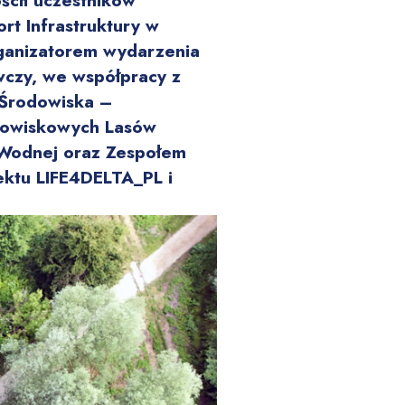
ścił uczestników
rt Infrastruktury w
rganizatorem wydarzenia
wczy, we współpracy z
Środowiska –
dowiskowych Lasów
Wodnej oraz Zespołem
ektu LIFE4DELTA_PL i