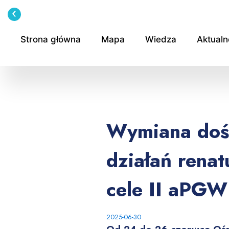
Przejdź
do
treści
Strona główna
Mapa
Wiedza
Aktualn
Wymiana doś
działań renat
cele II aPGW
2025-06-30