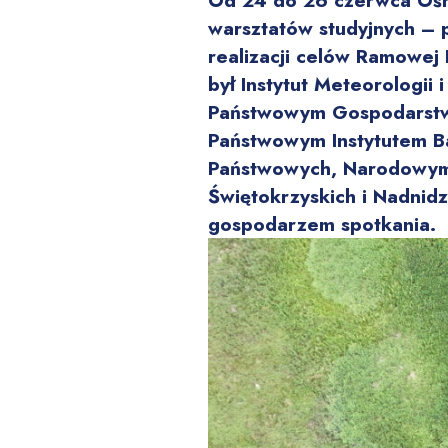
Od 24 do 26 czerwca Ośro
warsztatów studyjnych – 
realizacji celów Ramowej
był Instytut Meteorologi
Państwowym Gospodarstw
Państwowym Instytutem B
Państwowych, Narodowym
Świętokrzyskich i Nadnid
gospodarzem spotkania.