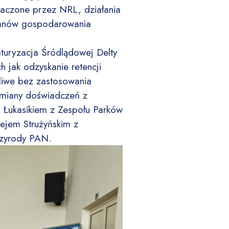
naczone przez NRL, działania
 planów gospodarowania
turyzacja Śródlądowej Delty
h jak odzyskanie retencji
żliwe bez zastosowania
wymiany doświadczeń z
m Łukasikiem z Zespołu Parków
ejem Strużyńskim z
rzyrody PAN.