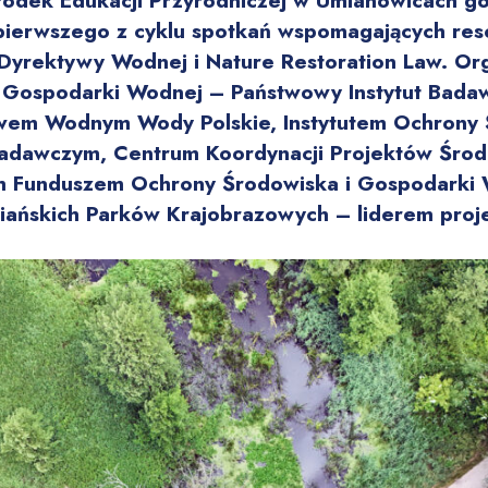
dek Edukacji Przyrodniczej w Umianowicach go
pierwszego z cyklu spotkań wspomagających reso
 Dyrektywy Wodnej i Nature Restoration Law. O
i i Gospodarki Wodnej – Państwowy Instytut Bada
em Wodnym Wody Polskie, Instytutem Ochrony 
adawczym, Centrum Koordynacji Projektów Śro
 Funduszem Ochrony Środowiska i Gospodarki 
ziańskich Parków Krajobrazowych – liderem proj