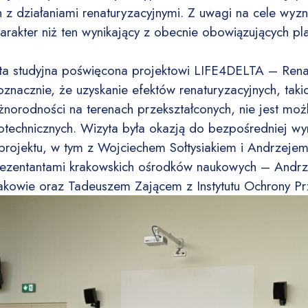
 z działaniami renaturyzacyjnymi. Z uwagi na cele wyz
charakter niż ten wynikający z obecnie obowiązujących
ta studyjna poświęcona projektowi LIFE4DELTA – Rena
znacznie, że uzyskanie efektów renaturyzacyjnych, takic
norodności na terenach przekształconych, nie jest mo
rotechnicznych. Wizyta była okazją do bezpośredniej 
projektu, w tym z Wojciechem Sołtysiakiem i Andrzeje
rezentantami krakowskich ośrodków naukowych – Andrz
rakowie oraz Tadeuszem Zającem z Instytutu Ochrony P