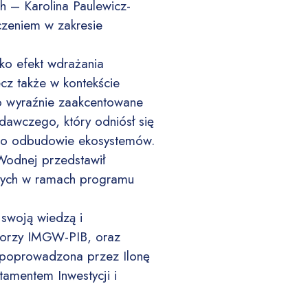
 – Karolina Paulewicz-
czeniem w zakresie
ako efekt wdrażania
cz także w kontekście
to wyraźnie zaakcentowane
dawczego, który odniósł się
L o odbudowie ekosystemów.
Wodnej przedstawił
anych w ramach programu
swoją wiedzą i
ktorzy IMGW-PIB, oraz
i poprowadzona przez Ilonę
tamentem Inwestycji i