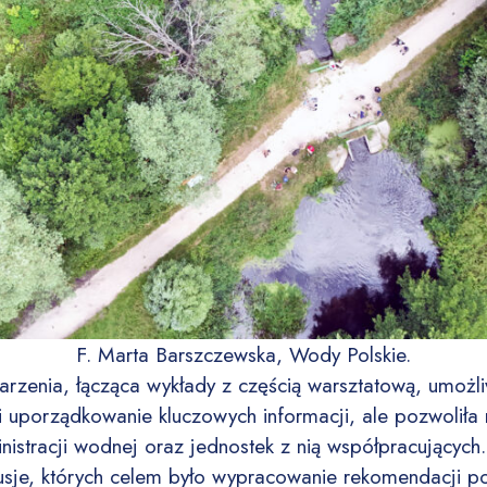
F. Marta Barszczewska, Wody Polskie.
enia, łącząca wykłady z częścią warsztatową, umożliw
 uporządkowanie kluczowych informacji, ale pozwoliła 
nistracji wodnej oraz jednostek z nią współpracujących
sje, których celem było wypracowanie rekomendacji p