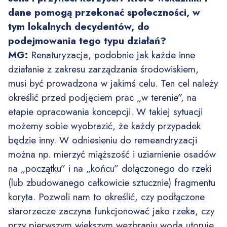
dane pomogą przekonać społeczności, w
tym lokalnych decydentów, do
podejmowania tego typu działań?
MG:
Renaturyzacja, podobnie jak każde inne
działanie z zakresu zarządzania środowiskiem,
musi być prowadzona w jakimś celu. Ten cel należy
określić przed podjęciem prac „w terenie”, na
etapie opracowania koncepcji. W takiej sytuacji
możemy sobie wyobrazić, że każdy przypadek
będzie inny. W odniesieniu do remeandryzacji
można np. mierzyć miąższość i uziarnienie osadów
na „początku” i na „końcu” dołączonego do rzeki
(lub zbudowanego całkowicie sztucznie) fragmentu
koryta. Pozwoli nam to określić, czy podłączone
starorzecze zaczyna funkcjonować jako rzeka, czy
przy pierwszym większym wezbraniu woda utoruje