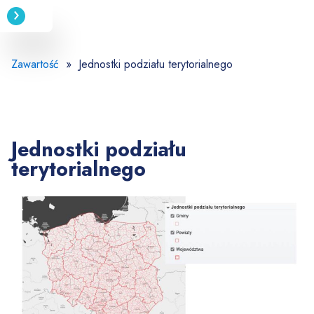
Przejdź
do
treści
Zawartość
» Jednostki podziału terytorialnego
Jednostki podziału
terytorialnego