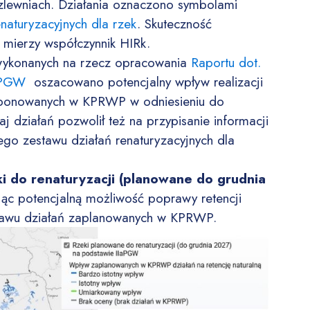
h zlewniach. Działania oznaczono symbolami
enaturyzacyjnych dla rzek
. Skuteczność
mierzy współczynnik HIRk.
h wykonanych na rzecz opracowania
Raportu dot.
aPGW
oszacowano potencjalny wpływ realizacji
oponowanych w KPRWP w odniesieniu do
aj działań pozwolił też na przypisanie informacji
ałego zestawu działań renaturyzacyjnych dla
i do renaturyzacji (planowane do grudnia
ąc potencjalną możliwość poprawy retencji
estawu działań zaplanowanych w KPRWP.