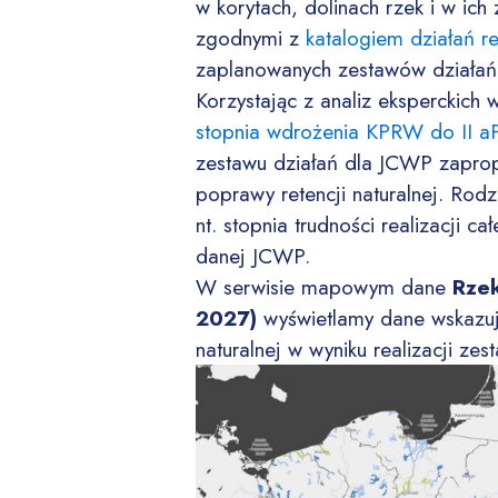
w korytach, dolinach rzek i w ic
zgodnymi z
katalogiem działań r
zaplanowanych zestawów działań 
Korzystając z analiz eksperckic
stopnia wdrożenia KPRW do II 
zestawu działań dla JCWP zapr
poprawy retencji naturalnej. Rodz
nt. stopnia trudności realizacji c
danej JCWP.
W serwisie mapowym dane
Rzek
2027)
wyświetlamy dane wskazuj
naturalnej w wyniku realizacji z