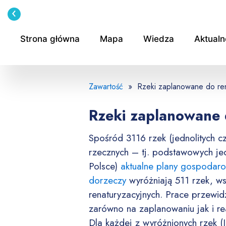
Przejdź
do
treści
Strona główna
Mapa
Wiedza
Aktualn
Zawartość
» Rzeki zaplanowane do rena
Rzeki zaplanowane 
Spośród 3116 rzek (jednolitych 
rzecznych – tj. podstawowych j
Polsce)
aktualne plany gospodar
dorzeczy
wyróżniają 511 rzek, wsk
renaturyzacyjnych. Prace przewid
zarówno na zaplanowaniu jak i rea
Dla każdej z wyróżnionych rzek 