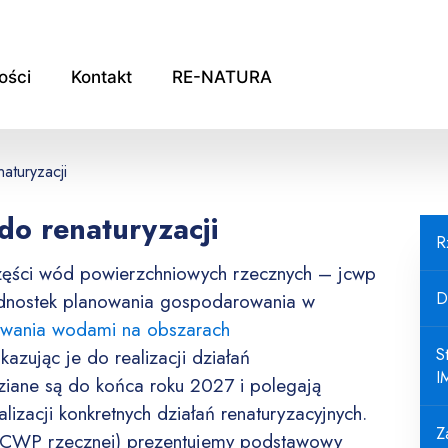
ości
Kontakt
RE-NATURA
turyzacji
do renaturyzacji
R
części wód powierzchniowych rzecznych – jcwp
ednostek planowania gospodarowania w
D
owania wodami na obszarach
azując je do realizacji działań
S
I
ziane są do końca roku 2027 i polegają
lizacji konkretnych działań renaturyzacyjnych.
Z
(JCWP rzecznej) prezentujemy podstawowy