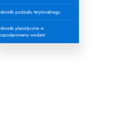
ednostki podziału terytorialnego
ednostki planistyczne w
ospodarowaniu wodami