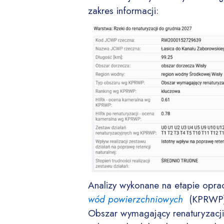
zakres informacji:
Analizy wykonane na etapie opr
wód powierzchniowych
(KPRWP) 
Obszar wymagający renaturyzacj