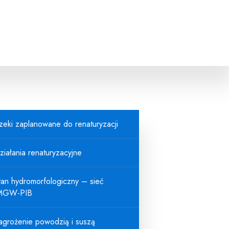
zeki zaplanowane do renaturyzacji
ziałania renaturyzacyjne
tan hydromorfologiczny – sieć
MGW-PIB
agrożenie powodzią i suszą